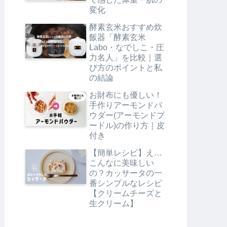
変化
酵素玄米おすすめ炊
飯器「酵素玄米
Labo・なでしこ・圧
力名人」を比較｜選
び方のポイントと私
の結論
お財布にも優しい！
手作りアーモンドパ
ウダー(アーモンドプ
ードル)の作り方｜皮
付き
【簡単レシピ】え…
こんなに美味しい
の？カッサータの一
番シンプルなレシピ
【クリームチーズと
生クリーム】