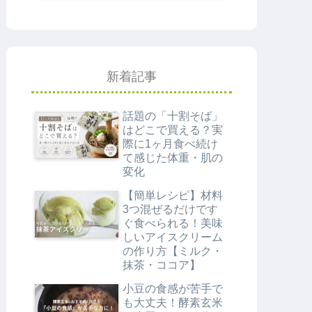
新着記事
話題の「十割そば」
はどこで買える？実
際に1ヶ月食べ続け
て感じた体重・肌の
変化
【簡単レシピ】材料
3つ混ぜるだけです
ぐ食べられる！美味
しいアイスクリーム
の作り方【ミルク・
抹茶・ココア】
小豆の食感が苦手で
も大丈夫！酵素玄米