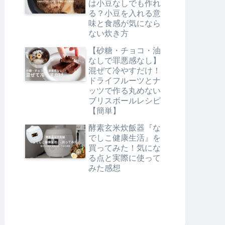
は小豆なしでも作れ
る？小豆を入れる意
味と食感が気になら
ない炊き方
【砂糖・チョコ・油
なしで罪悪感なし】
混ぜて冷やすだけ！
ドライフルーツとナ
ッツで作る丸めない
ブリスボールレシピ
【簡単】
酵素玄米炊飯器『な
でしこ健康生活』を
買ってみた！気にな
る点と実際に使って
みた感想