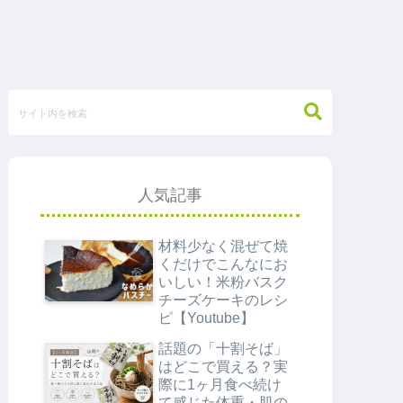
人気記事
材料少なく混ぜて焼
くだけでこんなにお
いしい！米粉バスク
チーズケーキのレシ
ピ【Youtube】
話題の「十割そば」
はどこで買える？実
際に1ヶ月食べ続け
て感じた体重・肌の