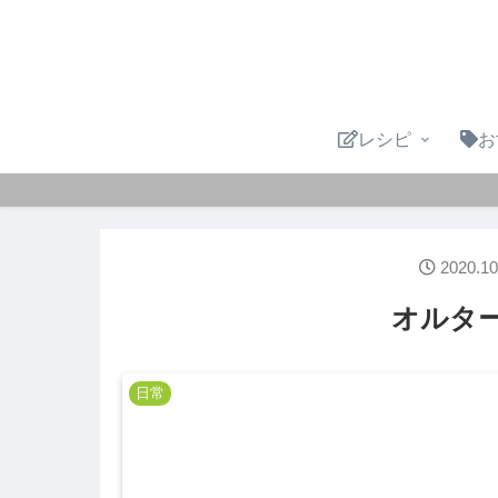
レシピ
お
2020.10
オルタ
日常